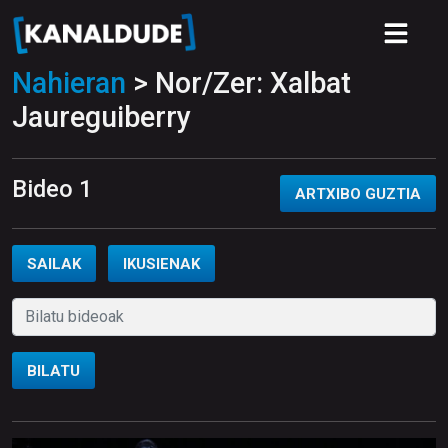
Nahieran
> Nor/Zer: Xalbat
Jaureguiberry
Bideo 1
ARTXIBO GUZTIA
SAILAK
IKUSIENAK
BILATU