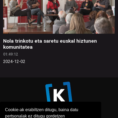
Nola trinkotu eta saretu euskal hiztunen
komunitatea
01:49:12
2024-12-02
Cookie-ak erabiltzen ditugu, baina datu
pertsonalak ez ditugu gordetzen