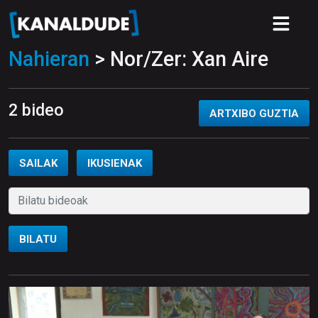
Nahieran
> Nor/Zer: Xan Aire
2 bideo
ARTXIBO GUZTIA
SAILAK
IKUSIENAK
BILATU