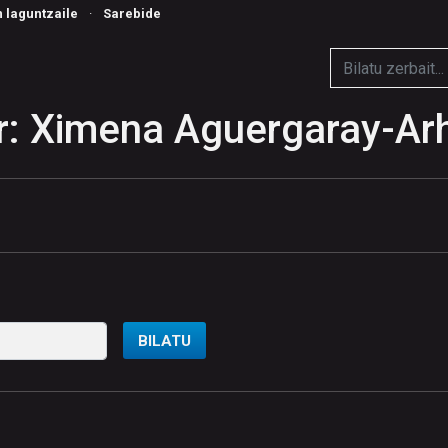
n laguntzaile
·
Sarebide
r: Ximena Aguergaray-Ar
BILATU