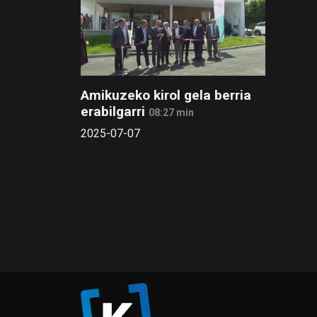
Amikuzeko kirol gela berria
erabilgarri
08:27 min
2025-07-07