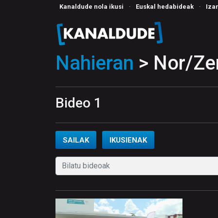
Kanaldude nola ikusi
·
Euskal hedabideak
·
Iza
Nahieran
> Nor/Ze
Bideo 1
SAILAK
IKUSIENAK