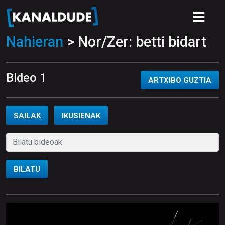
Nahieran
> Nor/Zer: betti bidart
Bideo 1
ARTXIBO GUZTIA
SAILAK
IKUSIENAK
BILATU