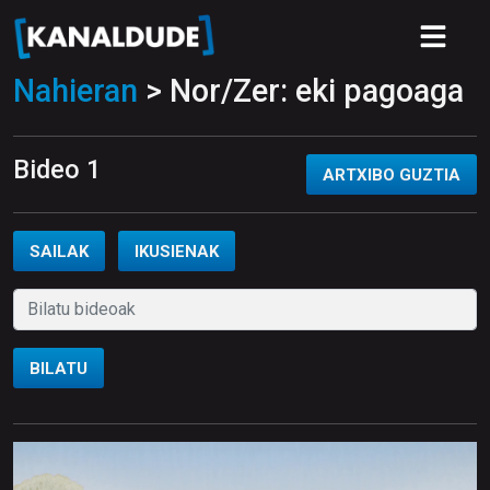
Nahieran
> Nor/Zer: eki pagoaga
Bideo 1
ARTXIBO GUZTIA
SAILAK
IKUSIENAK
BILATU