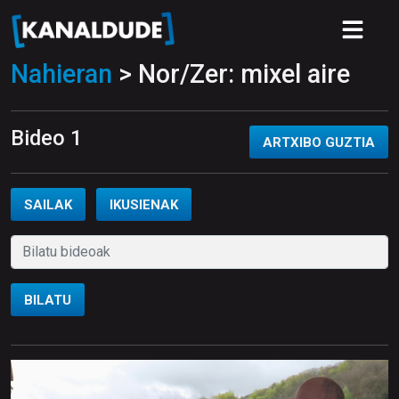
Nahieran
> Nor/Zer: mixel aire
Bideo 1
ARTXIBO GUZTIA
SAILAK
IKUSIENAK
BILATU