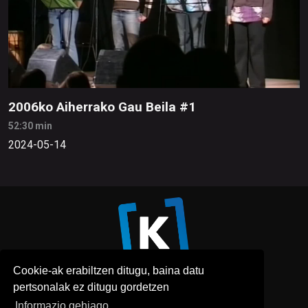
2006ko Aiherrako Gau Beila #1
52:30 min
2024-05-14
Cookie-ak erabiltzen ditugu, baina datu
pertsonalak ez ditugu gordetzen
Informazio gehiago