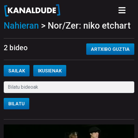
Nahieran
> Nor/Zer: niko etchart
2 bideo
ARTXIBO GUZTIA
SAILAK
IKUSIENAK
BILATU