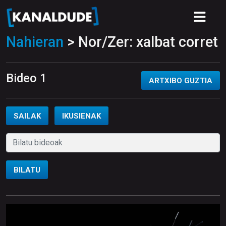
Nahieran
> Nor/Zer: xalbat corret
Bideo 1
ARTXIBO GUZTIA
SAILAK
IKUSIENAK
BILATU