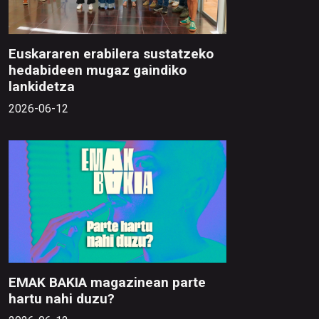
Euskararen erabilera sustatzeko
hedabideen mugaz gaindiko
lankidetza
2026-06-12
EMAK BAKIA magazinean parte
hartu nahi duzu?