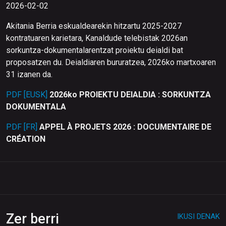
2026-02-02
Akitania Berria eskualdearekin hitzartu 2025-2027
kontratuaren karietara, Kanaldude telebistak 2026an
sorkuntza-dokumentalarentzat proiektu deialdi bat
proposatzen du. Deialdiaren bururatzea, 2026ko martxoaren
31 izanen da.
PDF [EUSK]
2026ko PROIEKTU DEIALDIA : SORKUNTZA
DOKUMENTALA
PDF [FR]
APPEL À PROJETS 2026 : DOCUMENTAIRE DE
CRÉATION
Zer berri
IKUSI DENAK