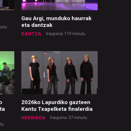
Gau Argi, munduko haurrak
eta dantzak
nutu
DANTZA
Iraupena: 119 minutu
o
2026ko Lapurdiko gazteen
ta
Kantu Txapelketa finalerdia
HERRIKOA
Iraupena: 37 minutu
tu