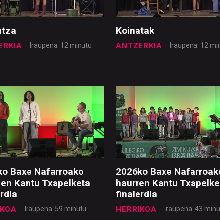
ntza
Koinatak
ERKIA
Iraupena: 12 minutu
ANTZERKIA
Iraupena: 12 mi
ko Baxe Nafarroako
2026ko Baxe Nafarroak
en Kantu Txapelketa
haurren Kantu Txapelke
erdia
finalerdia
IKOA
Iraupena: 59 minutu
HERRIKOA
Iraupena: 43 minu