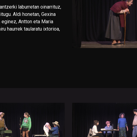
antzerki laburretan oinarrituz,
itugu. Aldi honetan, Gexina
a eginez, Antton eta Maria
iru haurrek taularatu ixtorioa,