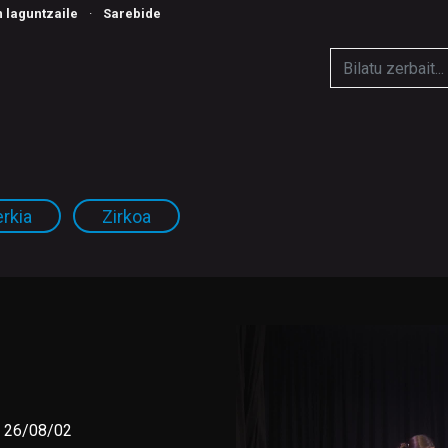
n laguntzaile
·
Sarebide
rkia
Zirkoa
 26/08/02