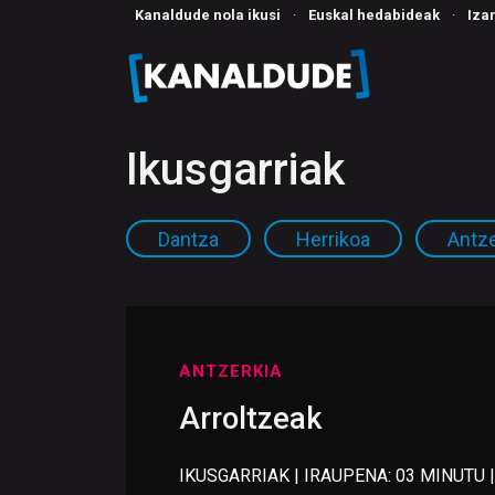
Kanaldude nola ikusi
·
Euskal hedabideak
·
Iza
Ikusgarriak
Dantza
Herrikoa
Antze
ANTZERKIA
Arroltzeak
IKUSGARRIAK | IRAUPENA: 03 MINUTU |