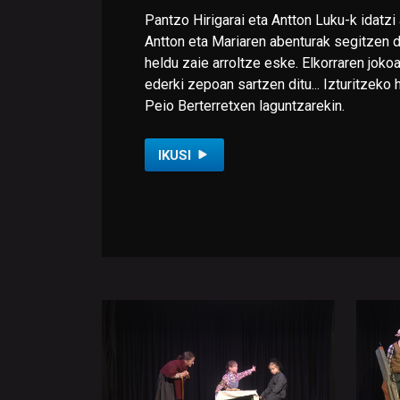
Pantzo Hirigarai eta Antton Luku-k idatzi 
Antton eta Mariaren abenturak segitzen d
heldu zaie arroltze eske. Elkorraren joko
ederki zepoan sartzen ditu... Izturitzeko h
Peio Berterretxen laguntzarekin.
IKUSI