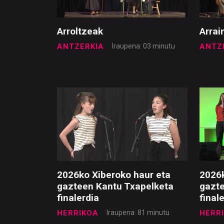
Arroltzeak
Arrai
ANTZERKIA
Iraupena: 03 minutu
ANTZ
2026ko Xiberoko haur eta
2026
gazteen Kantu Txapelketa
gazte
finalerdia
final
HERRIKOA
Iraupena: 81 minutu
HERR