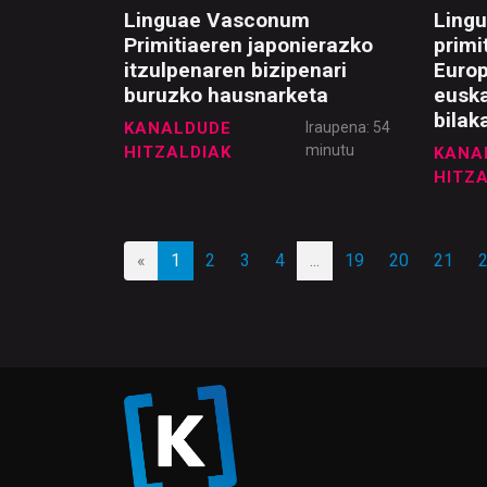
Linguae Vasconum
Ling
Primitiaeren japonierazko
primi
itzulpenaren bizipenari
Europ
buruzko hausnarketa
euska
bilak
KANALDUDE
Iraupena: 54
minutu
HITZALDIAK
KANA
HITZ
«
1
2
3
4
...
19
20
21