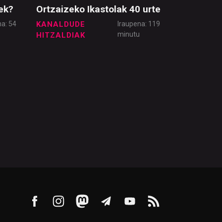
ek?
Ortzaizeko Ikastolak 40 urte
na: 54
KANALDUDE
Iraupena: 119
u
minutu
HITZALDIAK