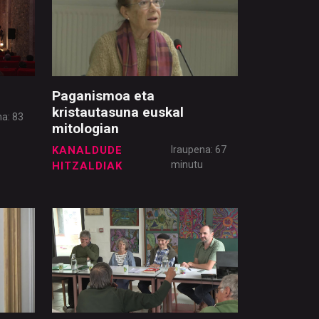
Paganismoa eta
kristautasuna euskal
na: 83
mitologian
u
KANALDUDE
Iraupena: 67
minutu
HITZALDIAK