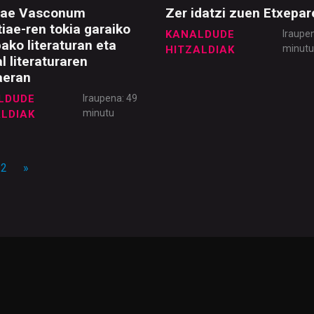
uae Vasconum
Zer idatzi zuen Etxepar
tiae-ren tokia garaiko
KANALDUDE
Iraupe
ako literaturan eta
minut
HITZALDIAK
l literaturaren
aeran
LDUDE
Iraupena: 49
minutu
ALDIAK
22
»