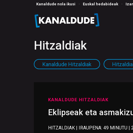
Kanaldude nola ikusi
·
Euskal hedabideak
·
Iza
Hitzaldiak
Kanaldude Hitzaldiak
Hitzaldi
KANALDUDE HITZALDIAK
Eklipseak eta asmakiz
HITZALDIAK | IRAUPENA: 49 MINUTU | 