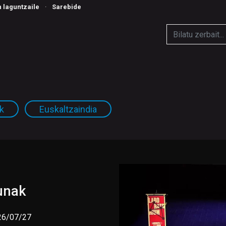
n laguntzaile
·
Sarebide
ak
Euskaltzaindia
unak
26/07/27