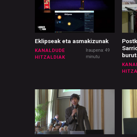
Eklipseak eta asmakizunak
Postk
Sarri
KANALDUDE
Iraupena: 49
burut
minutu
HITZALDIAK
KANA
HITZ