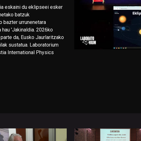
dia eskaini du eklipseei esker
enetako batzuk
o bazter urrunenetara
 hau 'Jakinaldia. 2026ko
parte da, Eusko Jaurlaritzako
ailak sustatua. Laboratorium
ia International Physics