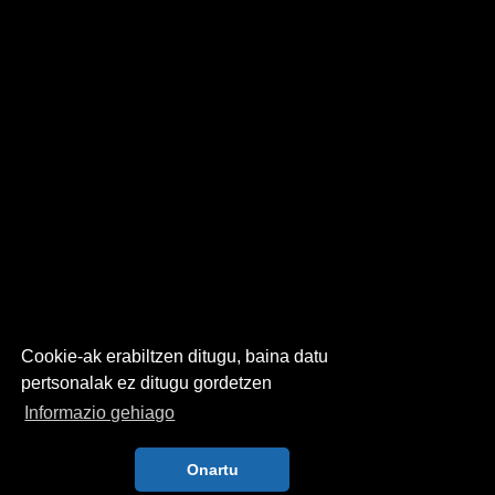
Cookie-ak erabiltzen ditugu, baina datu
pertsonalak ez ditugu gordetzen
Informazio gehiago
Onartu