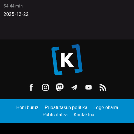
54:44 min
2025-12-22
Honi buruz
Pribatutasun politika
Lege oharra
Publizitatea
Kontaktua