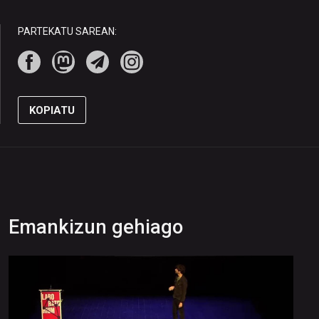
PARTEKATU SAREAN:
KOPIATU
Emankizun gehiago