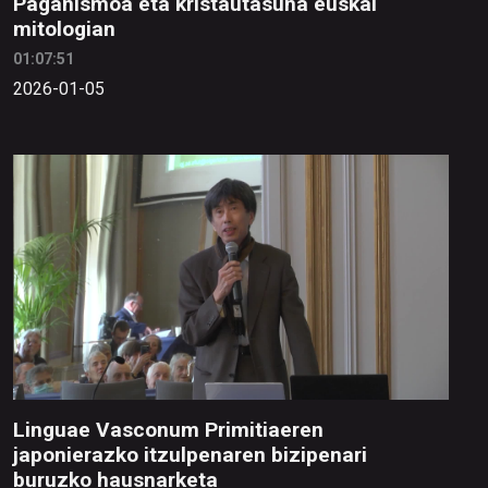
Paganismoa eta kristautasuna euskal
mitologian
01:07:51
2026-01-05
Linguae Vasconum Primitiaeren
japonierazko itzulpenaren bizipenari
buruzko hausnarketa