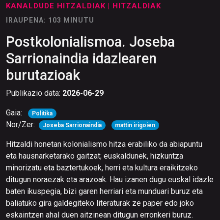
KANALDUDE HITZALDIAK
| HITZALDIAK
IRAUPENA: 103 MINUTU
Postkolonialismoa. Joseba
Sarrionaindia idazlearen
burutazioak
Publikazio data:
2026-06-29
Gaia:
Politika
Nor/Zer:
Joseba Sarrionaindia
mattin irigoien
Hitzaldi honetan kolonialismo hitza erabiliko da abiapuntu
eta hausnarketarako gaitzat; euskaldunek, hizkuntza
minorizatu eta baztertukoek, herri eta kultura eraikitzeko
ditugun noraezak eta arazoak. Hau izanen dugu euskal idazle
baten ikuspegia, bizi garen herriari eta munduari buruz eta
baliatuko gira galdegiteko literaturak ze paper edo joko
eskaintzen ahal duen aitzinean ditugun erronkeri buruz.