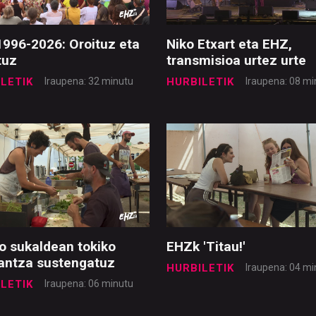
996-2026: Oroituz eta
Niko Etxart eta EHZ,
tuz
transmisioa urtez urte
LETIK
Iraupena: 32 minutu
HURBILETIK
Iraupena: 08 mi
 sukaldean tokiko
EHZk 'Titau!'
antza sustengatuz
HURBILETIK
Iraupena: 04 mi
LETIK
Iraupena: 06 minutu