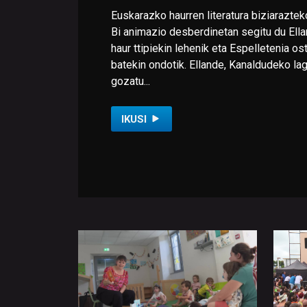
Euskarazko haurren literatura biziaraztek
Bi animazio desberdinetan segitu du Ella
haur ttipiekin lehenik eta Espelletenia os
batekin ondotik. Ellande, Kanaldudeko lag
gozatu...
IKUSI