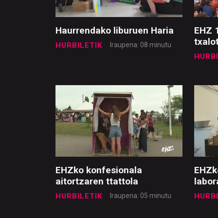
Haurrendako liburuen Haria
EHZ 1
txalo
HURBILETIK
Iraupena: 08 minutu
HURBI
EHZko konfesionala
EHZko
aitortzaren ttattola
labor
HURBILETIK
Iraupena: 05 minutu
HURBI