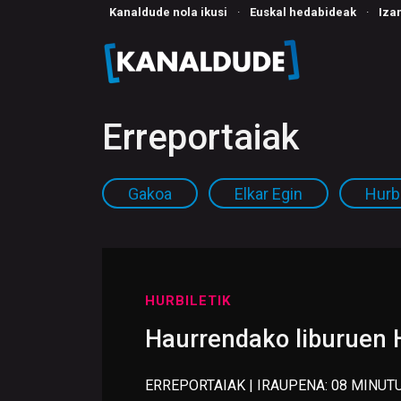
Kanaldude nola ikusi
·
Euskal hedabideak
·
Iza
Erreportaiak
Gakoa
Elkar Egin
Hurbi
HURBILETIK
Haurrendako liburuen 
ERREPORTAIAK | IRAUPENA: 08 MINUTU