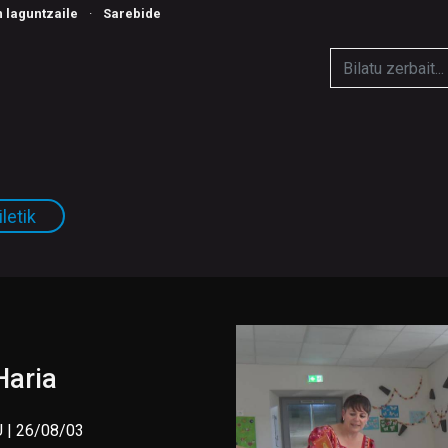
n laguntzaile
·
Sarebide
letik
Haria
 | 26/08/03