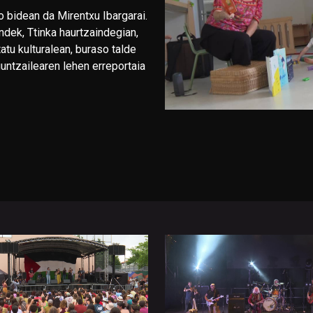
o bidean da Mirentxu Ibargarai.
ndek, Ttinka haurtzaindegian,
tatu kulturalean, buraso talde
untzailearen lehen erreportaia