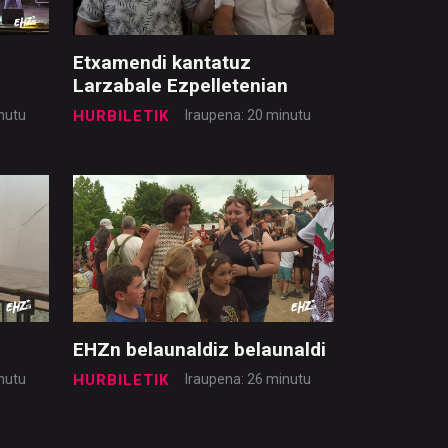
Etxamendi kantatuz
Larzabale Ezpelletenian
nutu
HURBILETIK
Iraupena: 20 minutu
EHZn belaunaldiz belaunaldi
nutu
HURBILETIK
Iraupena: 26 minutu