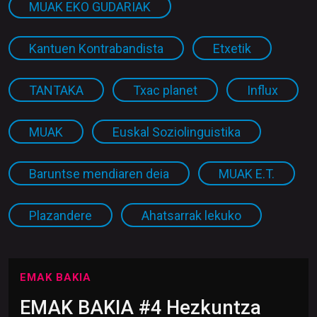
MUAK EKO GUDARIAK
Kantuen Kontrabandista
Etxetik
TANTAKA
Txac planet
Influx
MUAK
Euskal Soziolinguistika
Baruntse mendiaren deia
MUAK E.T.
Plazandere
Ahatsarrak lekuko
EMAK BAKIA
EMAK BAKIA #4 Hezkuntza