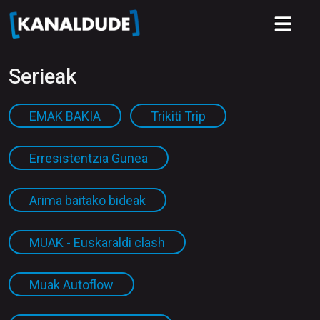
Serieak
EMAK BAKIA
Trikiti Trip
Erresistentzia Gunea
Arima baitako bideak
MUAK - Euskaraldi clash
Muak Autoflow