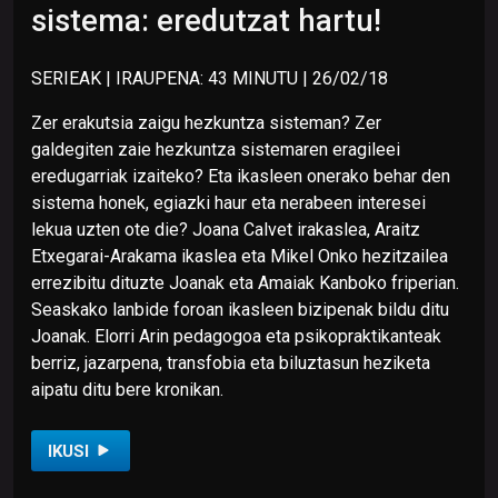
sistema: eredutzat hartu!
SERIEAK | IRAUPENA: 43 MINUTU | 26/02/18
Zer erakutsia zaigu hezkuntza sisteman? Zer
galdegiten zaie hezkuntza sistemaren eragileei
eredugarriak izaiteko? Eta ikasleen onerako behar den
sistema honek, egiazki haur eta nerabeen interesei
lekua uzten ote die? Joana Calvet irakaslea, Araitz
Etxegarai-Arakama ikaslea eta Mikel Onko hezitzailea
errezibitu dituzte Joanak eta Amaiak Kanboko friperian.
Seaskako lanbide foroan ikasleen bizipenak bildu ditu
Joanak. Elorri Arin pedagogoa eta psikopraktikanteak
berriz, jazarpena, transfobia eta biluztasun heziketa
aipatu ditu bere kronikan.
IKUSI