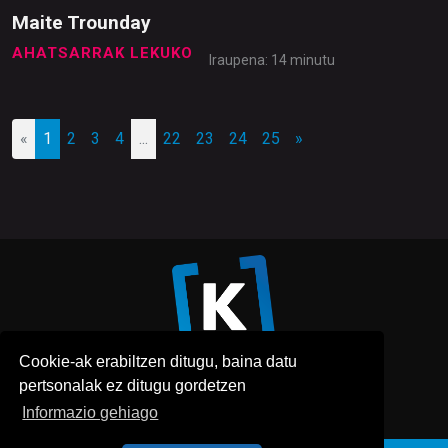
Maite Trounday
AHATSARRAK LEKUKO
Iraupena: 14 minutu
«
1
2
3
4
...
22
23
24
25
»
Cookie-ak erabiltzen ditugu, baina datu
pertsonalak ez ditugu gordetzen
Informazio gehiago