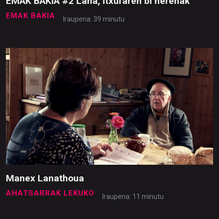
EMAK BAKIA #2 Lana, itxuraren bi herenak
EMAK BAKIA
Iraupena: 39 minutu
Manex Lanathoua
AHATSARRAK LEKUKO
Iraupena: 11 minutu