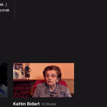
k...)
tresnak
Kattin Bidart
12:36 min