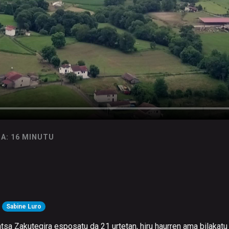
A: 16 MINUTU
Sabine Luro
atsa Zakutegira esposatu da 21 urtetan, hiru haurren ama bilakatu