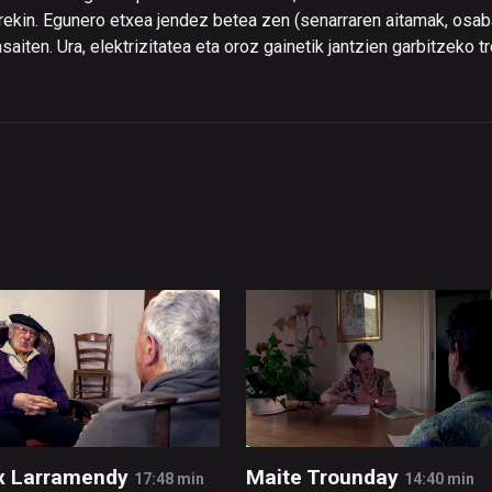
rekin. Egunero etxea jendez betea zen (senarraren aitamak, osaba
jasaiten. Ura, elektrizitatea eta oroz gainetik jantzien garbitzeko 
 Larramendy
Maite Trounday
17:48 min
14:40 min