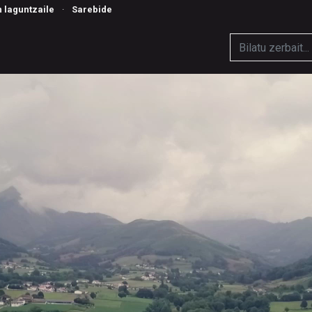
n laguntzaile
·
Sarebide