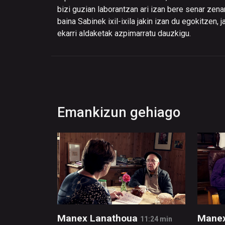
bizi guzian laborantzan ari izan bere senar zena
baina Sabinek ixil-ixila jakin izan du egokitzen, 
ekarri aldaketak azpimarratu dauzkigu.
Emankizun gehiago
Manex Lanathoua
Manex
11:24 min