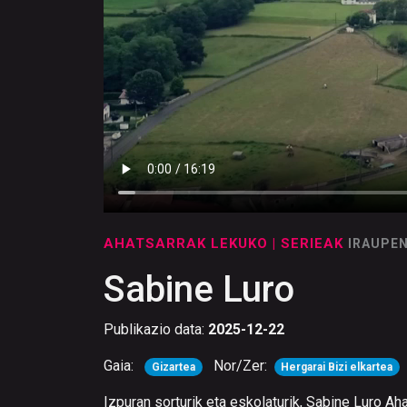
AHATSARRAK LEKUKO
| SERIEAK
IRAUPEN
Sabine Luro
Publikazio data:
2025-12-22
Gaia:
Nor/Zer:
Gizartea
Hergarai Bizi elkartea
Izpuran sorturik eta eskolaturik, Sabine Luro Ah