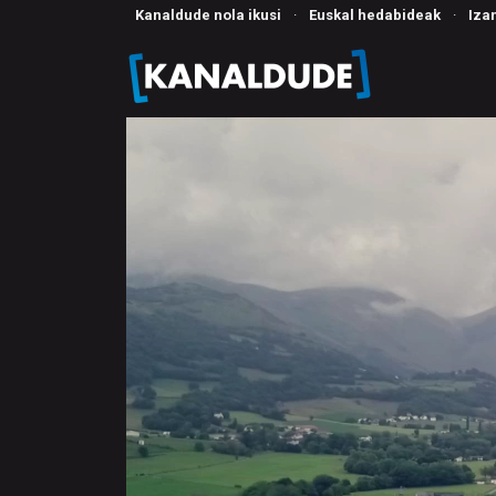
Kanaldude nola ikusi
·
Euskal hedabideak
·
Iza