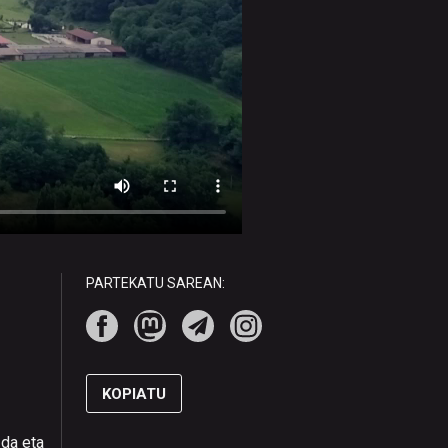
PARTEKATU SAREAN:
KOPIATU
 da eta