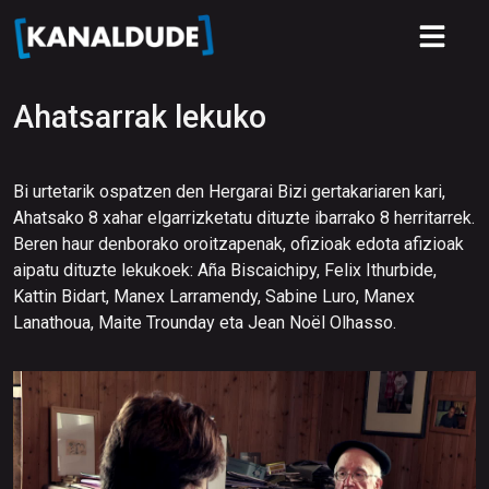
Ahatsarrak lekuko
Bi urtetarik ospatzen den
Hergarai Bizi
gertakariaren kari,
Ahatsako 8 xahar elgarrizketatu dituzte ibarrako 8 herritarrek.
Beren haur denborako oroitzapenak, ofizioak edota afizioak
aipatu dituzte lekukoek: Aña Biscaichipy, Felix Ithurbide,
Kattin Bidart, Manex Larramendy, Sabine Luro, Manex
Lanathoua, Maite Trounday eta Jean Noël Olhasso.