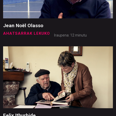
Jean Noël Olasso
AHATSARRAK LEKUKO
Iraupena: 12 minutu
Felix Ithurbide