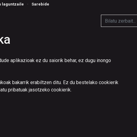
n laguntzaile
·
Sarebide
ka
dude aplikazioak ez du saiorik behar, ez dugu inongo
oak bakarrik erabiltzen ditu. Ez du bestelako cookierik
datu pribatuak jasotzeko cookierik.