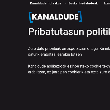
Kanaldude nola ikusi
·
Euskal hedabideak
·
Iza
Pribatutasun politi
Zure datu pribatuak errespetatzen ditugu. Kanal
daturik erabiltzailearekin lotzen.
Kanaldude aplikazioak ezinbesteko cookie teknik
erabiltzen, ez jarraipen cookierik eta ezta zure 