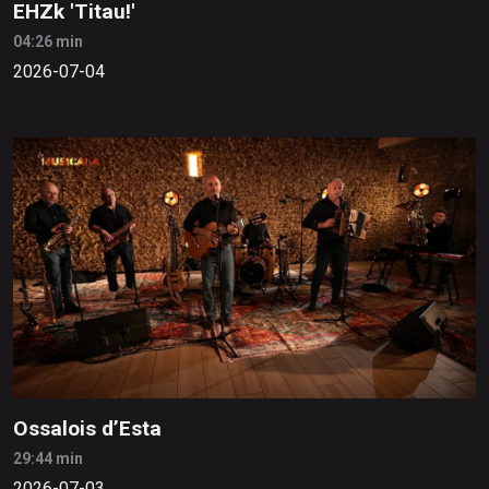
EHZk 'Titau!'
04:26 min
2026-07-04
Ossalois d’Esta
29:44 min
2026-07-03