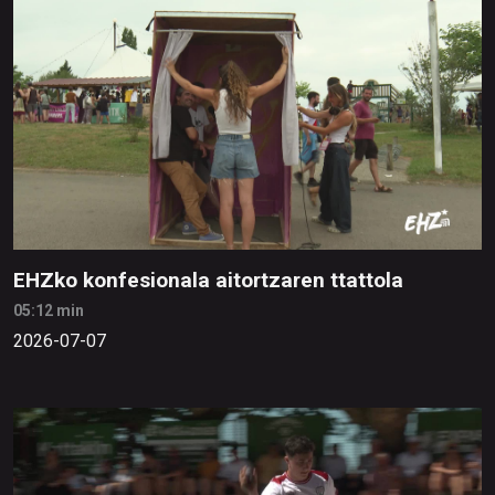
EHZko konfesionala aitortzaren ttattola
05:12 min
2026-07-07