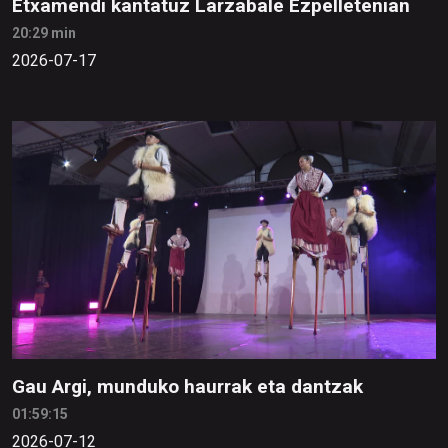
Etxamendi kantatuz Larzabale Ezpelletenian
20:29 min
2026-07-17
Gau Argi, munduko haurrak eta dantzak
01:59:15
2026-07-12