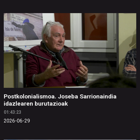
Postkolonialismoa. Joseba Sarrionaindia
idazlearen burutazioak
01:43:23
2026-06-29