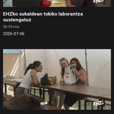
EHZko sukaldean tokiko laborantza
sustengatuz
06:39 min
2026-07-06