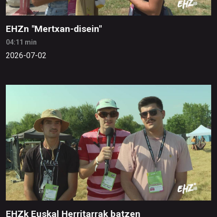
EHZn "Mertxan-disein"
04:11 min
2026-07-02
EHZk Euskal Herritarrak batzen