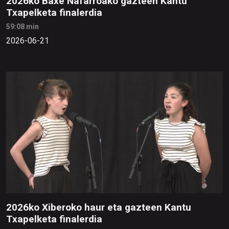
2026ko Baxe Nafarroako gazteen Kantu
Txapelketa finalerdia
59:08 min
2026-06-21
2026ko Xiberoko haur eta gazteen Kantu
Txapelketa finalerdia