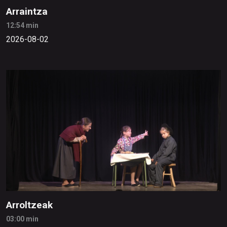
Arraintza
12:54 min
2026-08-02
Arroltzeak
03:00 min