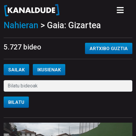
Nahieran
> Gaia: Gizartea
5.727 bideo
ARTXIBO GUZTIA
SAILAK
IKUSIENAK
BILATU