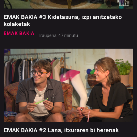
EMAK BAKIA #3 Kidetasuna, izpi anitzetako
kolaketak
EMAK BAKIA
Iraupena: 47 minutu
EMAK BAKIA #2 Lana, itxuraren bi herenak