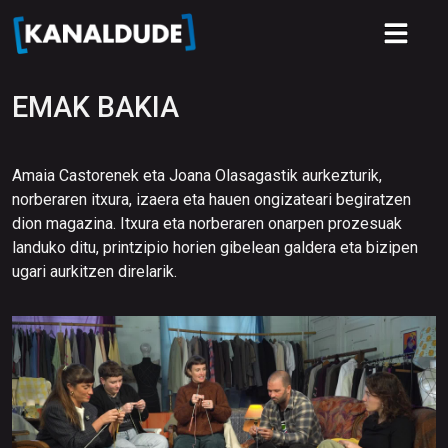
EMAK BAKIA
Amaia Castorenek eta Joana Olasagastik aurkezturik,
norberaren itxura, izaera eta hauen ongizateari begiratzen
dion magazina. Itxura eta norberaren onarpen prozesuak
landuko ditu, printzipio horien gibelean galdera eta bizipen
ugari aurkitzen direlarik.