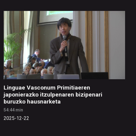
Linguae Vasconum Primitiaeren
japonierazko itzulpenaren bizipenari
buruzko hausnarketa
54:44 min
2025-12-22