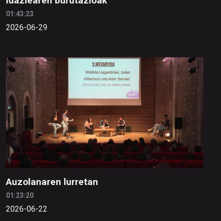
idazlearen burutazioak
01:43:23
2026-06-29
Auzolanaren lurretan
01:23:20
2026-06-22