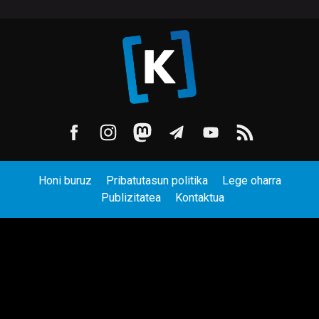
Honi buruz
Pribatutasun politika
Lege oharra
Publizitatea
Kontaktua