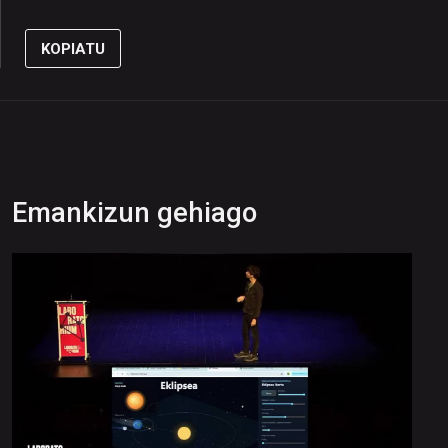
KOPIATU
Emankizun gehiago