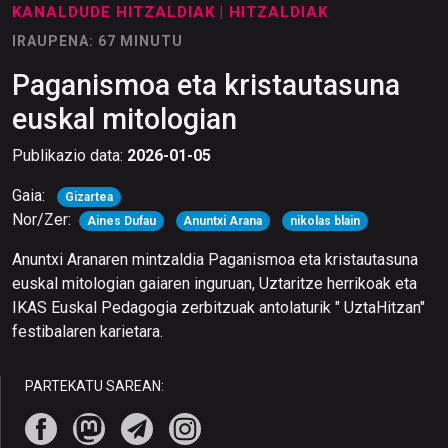
KANALDUDE HITZALDIAK
| HITZALDIAK
IRAUPENA: 67 MINUTU
Paganismoa eta kristautasuna
euskal mitologian
Publikazio data:
2026-01-05
Gaia:
Gizartea
Nor/Zer:
Aines Dufau
Anuntxi Arana
nikolas blain
Anuntxi Aranaren mintzaldia Paganismoa eta kristautasuna
euskal mitologian gaiaren inguruan, Uztaritze herrikoak eta
IKAS Euskal Pedagogia zerbitzuak antolaturik " UztaHitzan"
festibalaren karietara.
PARTEKATU SAREAN: