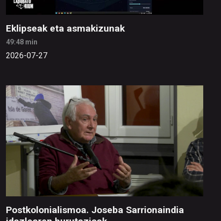
Eklipseak eta asmakizunak
49:48 min
2026-07-27
Postkolonialismoa. Joseba Sarrionaindia