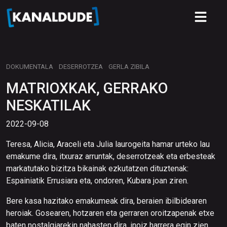
DOKUMENTALA
DESERROTZEA
GERLA ZIBILA
MATRIOXKAK, GERRAKO
NESKATILAK
2022-09-08
Teresa, Alicia, Araceli eta Julia laurogeita hamar urteko lau
emakume dira, itxuraz arruntak, deserrotzeak eta erbesteak
markatutako bizitza bikainak ezkutatzen dituztenak:
Espainiatik Errusiara eta, ondoren, Kubara joan ziren.
Bere kasa hazitako emakumeak dira, beraien ibilbidearen
heroiak. Gosearen, hotzaren eta gerraren oroitzapenak etxe
baten nostalgiarekin nahasten dira, inoiz harrera egin zien