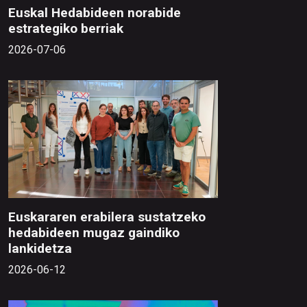
Euskal Hedabideen norabide
estrategiko berriak
2026-07-06
Euskararen erabilera sustatzeko
hedabideen mugaz gaindiko
lankidetza
2026-06-12