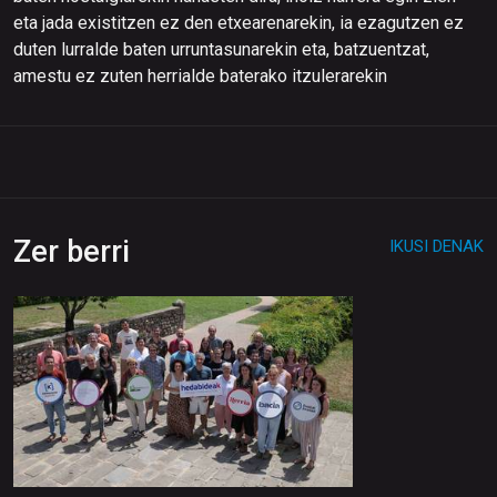
eta jada existitzen ez den etxearenarekin, ia ezagutzen ez
duten lurralde baten urruntasunarekin eta, batzuentzat,
amestu ez zuten herrialde baterako itzulerarekin
Zer berri
IKUSI DENAK