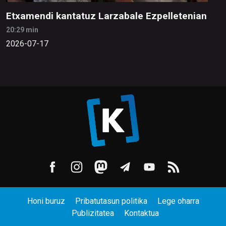
Etxamendi kantatuz Larzabale Ezpelletenian
20:29 min
2026-07-17
Honi buruz
Pribatutasun politika
Lege oharra
Publizitatea
Kontaktua