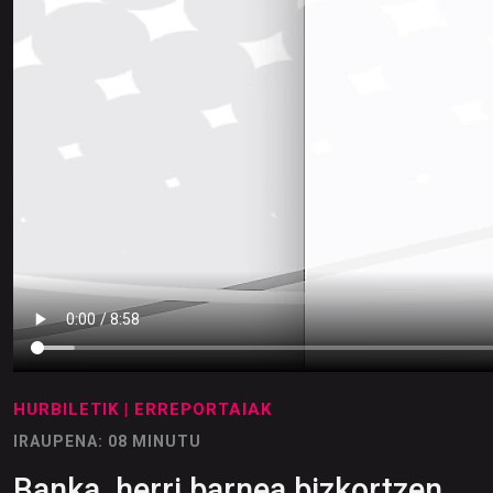
HURBILETIK
| ERREPORTAIAK
IRAUPENA: 08 MINUTU
Banka, herri barnea bizkortzen ...