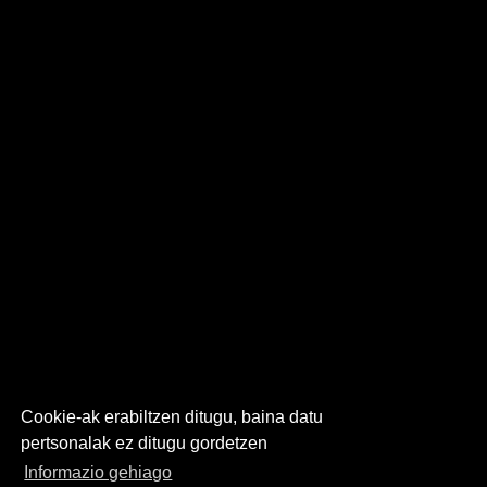
Cookie-ak erabiltzen ditugu, baina datu
pertsonalak ez ditugu gordetzen
Informazio gehiago