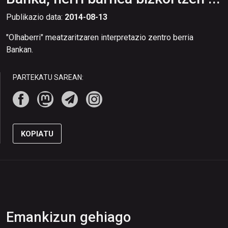
Publikazio data:
2014-08-13
"Olhaberri" meatzaritzaren interpretazio zentro berria
Bankan.
PARTEKATU SAREAN:
KOPIATU
Emankizun gehiago