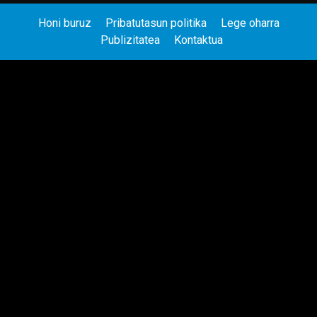
Honi buruz
Pribatutasun politika
Lege oharra
Publizitatea
Kontaktua