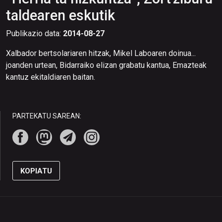
taldearen eskutik
Publikazio data:
2014-08-27
Xalbador bertsolariaren hitzak, Mikel Laboaren doinua...
joanden urtean, Bidarraiko elizan grabatu kantua, Emazteak
kantuz ekitaldiaren baitan.
PARTEKATU SAREAN:
KOPIATU