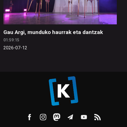
Gau Argi, munduko haurrak eta dantzak
01:59:15
2026-07-12