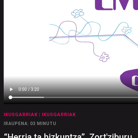
IKUSGARRIAK
| IKUSGARRIAK
IRAUPENA: 03 MINUTU
“Herria ta hizkuntza”, Zort'ziburu