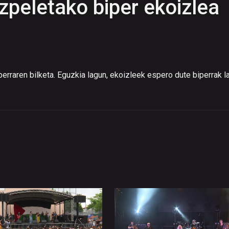
Ezpeletako biper ekoizlea
erraren bilketa. Eguzkia lagun, ekoizleek espero dute biperrak l