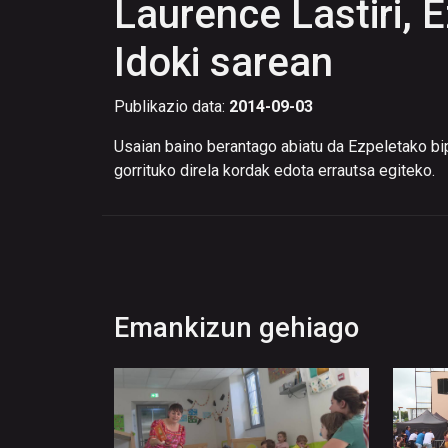
Laurence Lastiri, 
Idoki sarean
Publikazio data:
2014-09-03
Usaian baino berantago abiatu da Ezpeletako bip
gorrituko direla kordak edota errautsa egiteko.
Emankizun gehiago