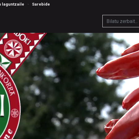
n laguntzaile
·
Sarebide