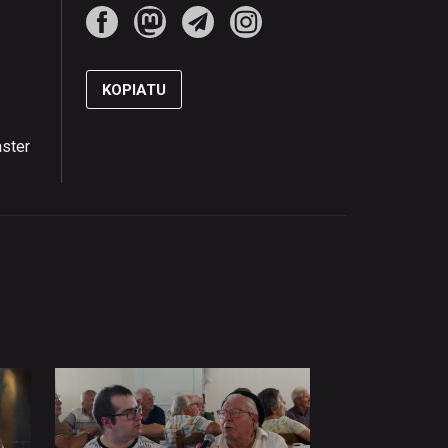
KOPIATU
aster