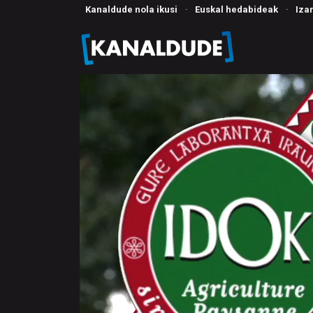
Kanaldude nola ikusi
·
Euskal hedabideak
·
Iza