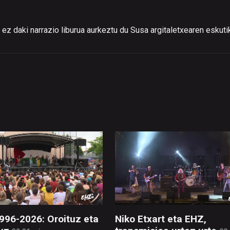
 ez daki narrazio liburua aurkeztu du Susa argitaletxearen eskuti
996-2026: Oroituz eta
Niko Etxart eta EHZ,