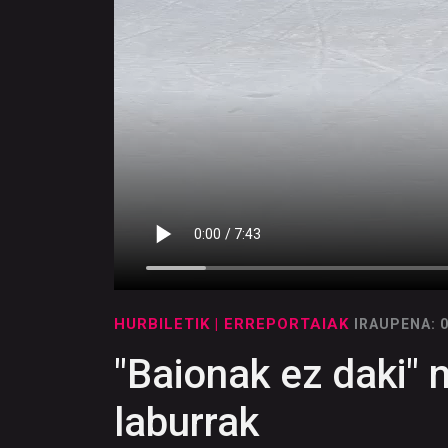
HURBILETIK
| ERREPORTAIAK
IRAUPENA: 
"Baionak ez daki" 
laburrak