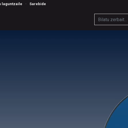
n laguntzaile
·
Sarebide