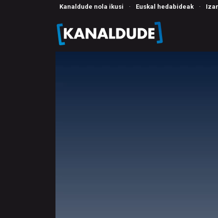
Kanaldude nola ikusi
·
Euskal hedabideak
·
Iza