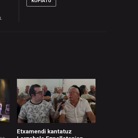
KOPIATU
k.
Etxamendi kantatuz