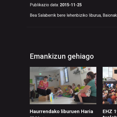
Publikazio data:
2015-11-25
Bea Salaberrik bere lehenbiziko liburua, Baionak
Emankizun gehiago
Haurrendako liburuen Haria
EHZ 1