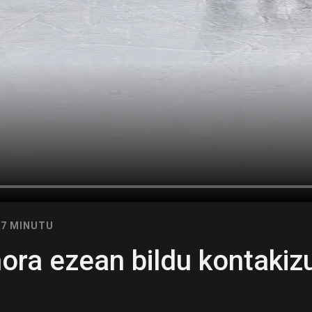
07 MINUTU
nora ezean bildu kontakiz