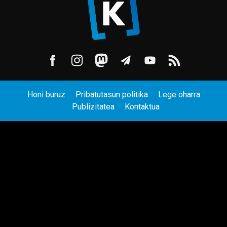
Honi buruz
Pribatutasun politika
Lege oharra
Publizitatea
Kontaktua