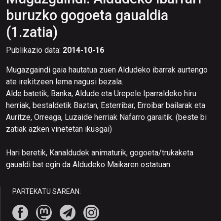
buruzko gogoeta gaualdia
(1.zatia)
Publikazio data:
2014-10-16
Mugazgaindi gaia hautatua zuen Aldudeko ibarrak aurtengo
ate irekitzeen lema nagusi bezala.
Alde batetik, Banka, Aldude eta Urepele Iparraldeko hiru
herriak, bestaldetik Baztan, Esterribar, Erroibar bailarak eta
Auritze, Orreaga, Luzaide herriak Nafarro garaitik. (beste bi
zatiak azken vinetetan ikusgai)
Hari beretik, Kanaldudek animaturik, gogoeta/trukaketa
gaualdi bat egin da Aldudeko Maikaren ostatuan.
PARTEKATU SAREAN: