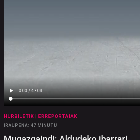
HURBILETIK
| ERREPORTAIAK
IRAUPENA: 47 MINUTU
Mugazgaindi: Aldudeko ibarrari