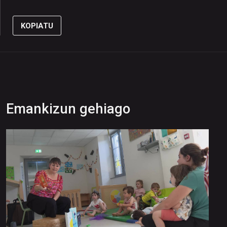
KOPIATU
Emankizun gehiago