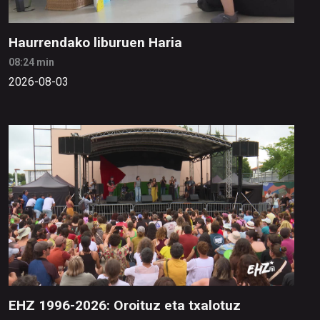
Haurrendako liburuen Haria
08:24 min
2026-08-03
EHZ 1996-2026: Oroituz eta txalotuz