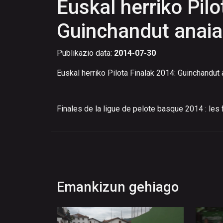
Euskal herriko Pilo
Guinchandut anaia
Publikazio data:
2014-07-30
Euskal herriko Pilota Finalak 2014: Guinchandut 
Finales de la ligue de pelote basque 2014 : les
Emankizun gehiago