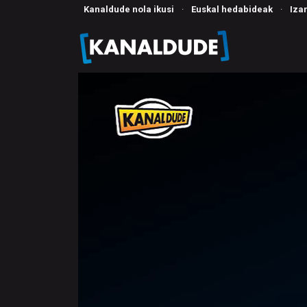
Kanaldude nola ikusi
·
Euskal hedabideak
·
Iza