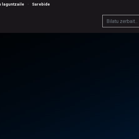
n laguntzaile
·
Sarebide