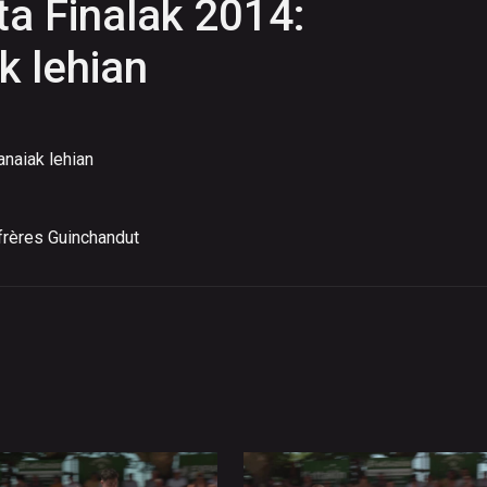
ta Finalak 2014:
k lehian
anaiak lehian
 frères Guinchandut