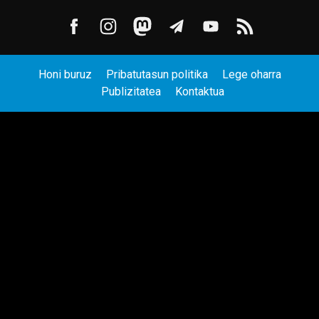
Honi buruz
Pribatutasun politika
Lege oharra
Publizitatea
Kontaktua