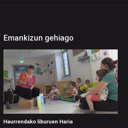
Emankizun gehiago
Haurrendako liburuen Haria