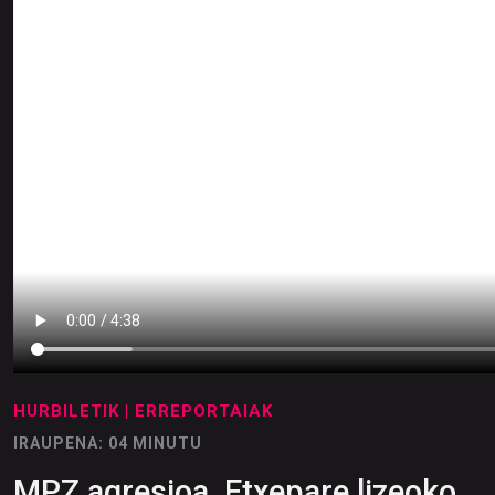
HURBILETIK
| ERREPORTAIAK
IRAUPENA: 04 MINUTU
MPZ agresioa, Etxepare lizeoko