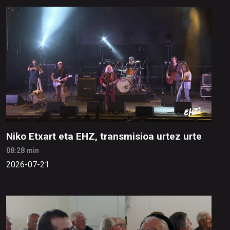
Niko Etxart eta EHZ, transmisioa urtez urte
08:28 min
2026-07-21