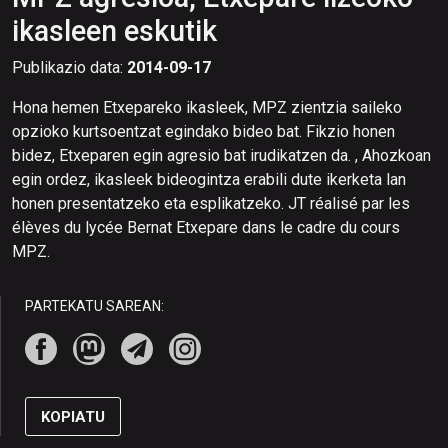
ikasleen eskutik
Publikazio data:
2014-09-17
Hona hemen Etxepareko ikasleek, MPZ zientzia saileko
opzioko kurtsoentzat egindako bideo bat. Fikzio honen
bidez, Etxeparen egin agresio bat irudikatzen da. , Ahozkoan
egin ordez, ikasleek bideogintza erabili dute ikerketa lan
honen presentatzeko eta esplikatzeko. JT réalisé par les
élèves du lycée Bernat Etxepare dans le cadre du cours
MPZ.
PARTEKATU SAREAN:
KOPIATU