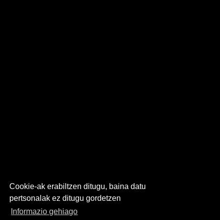
Cookie-ak erabiltzen ditugu, baina datu
pertsonalak ez ditugu gordetzen
Informazio gehiago