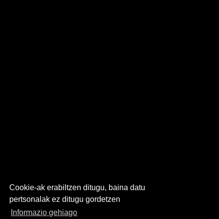
Cookie-ak erabiltzen ditugu, baina datu
pertsonalak ez ditugu gordetzen
Informazio gehiago