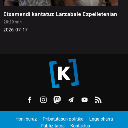
Etxamendi kantatuz Larzabale Ezpelletenian
20:29 min
2026-07-17
Honi buruz
Pribatutasun politika
Lege oharra
Publizitatea
Kontaktua