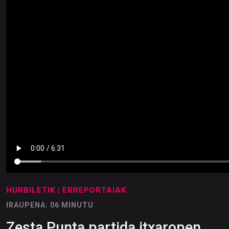
HURBILETIK
| ERREPORTAIAK
IRAUPENA: 06 MINUTU
Zesta Punta partida itxaropen