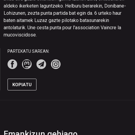
aldeko ikerketen laguntzeko. Helburu berarekin, Donibane-
Lohizunen, zezta punta partida bat egin da. 6 urteko haur
baten aitamek Luzaz gazte pilotako batasunarekin
antolaturik. Une cesta punta pour l'association Vaincre la
mucoviscidose.
PARTEKATU SAREAN:
KOPIATU
Emankizun gehiago