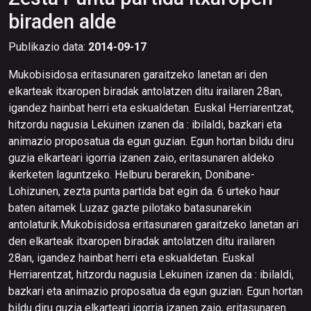
biraden alde
Publikazio data:
2014-09-17
Mukobisidosa eritasunaren garaitzeko lanetan ari den
elkarteak itxaropen biradak antolatzen ditu irailaren 28an,
igandez hainbat herri eta eskualdetan. Euskal Herriarentzat,
hitzordu nagusia Lekuinen izanen da : ibilaldi, bazkari eta
animazio proposatua da egun guzian. Egun hortan bildu diru
guzia elkarteari igorria izanen zaio, eritasunaren aldeko
ikerketen laguntzeko. Helburu berarekin, Donibane-
Lohizunen, zezta punta partida bat egin da. 6 urteko haur
baten aitamek Luzaz gazte pilotako batasunarekin
antolaturik.Mukobisidosa eritasunaren garaitzeko lanetan ari
den elkarteak itxaropen biradak antolatzen ditu irailaren
28an, igandez hainbat herri eta eskualdetan. Euskal
Herriarentzat, hitzordu nagusia Lekuinen izanen da : ibilaldi,
bazkari eta animazio proposatua da egun guzian. Egun hortan
bildu diru guzia elkarteari igorria izanen zaio, eritasunaren