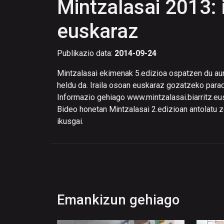
Mintzalasai 2013:
euskaraz
Publikazio data:
2014-09-24
Mintzalasai ekimenak 5.edizioa ospatzen du aurt
heldu da. Iraila osoan euskaraz gozatzeko parad
Informazio gehiago www.mintzalasai.biarritz.e
Bideo honetan Mintzalasai 2.edizioan antolatu 
ikusgai.
Emankizun gehiago