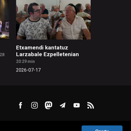
Etxamendi kantatuz
Larzabale Ezpelletenian
:28
20:29 min
2026-07-17