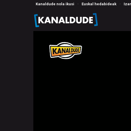
Kanaldude nola ikusi
·
Euskal hedabideak
·
Iza