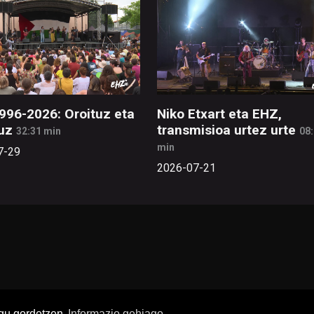
996-2026: Oroituz eta
Niko Etxart eta EHZ,
uz
transmisioa urtez urte
32:31 min
08
min
7-29
2026-07-21
ugu gordetzen
Informazio gehiago