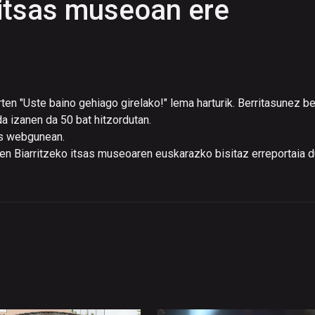
 itsas museoan ere
en "Uste baino gehiago girelako!" lema harturik. Berritasunez be
a izanen da 50 bat hitzordutan.
us webgunean.
zen Biarritzeko itsas museoaren euskarazko bisitaz erreportaia 