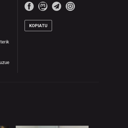
KOPIATU
terik
duzue