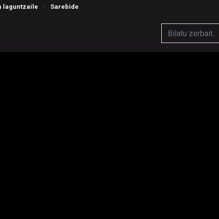
n laguntzaile
·
Sarebide