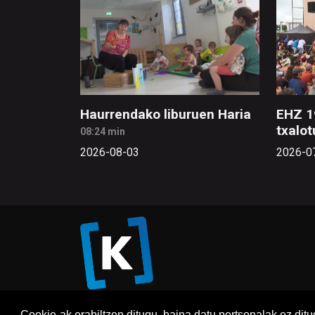
Haurrendako liburuen Haria
EHZ 1
txalot
08:24 min
2026-08-03
2026-0
Cookie-ak erabiltzen ditugu, baina datu pertsonalak ez dit