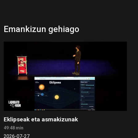
Emankizun gehiago
Eklipseak eta asmakizunak
49:48 min
2026-07-27