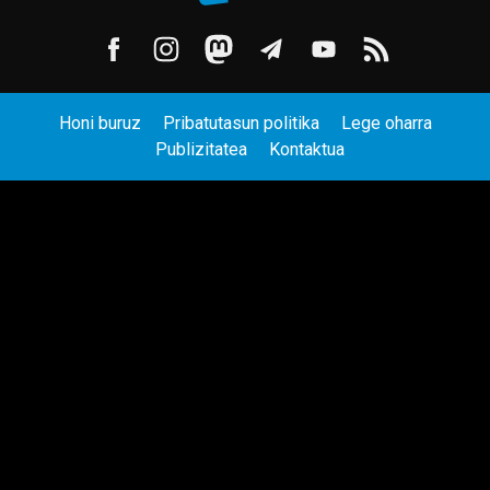
Honi buruz
Pribatutasun politika
Lege oharra
Publizitatea
Kontaktua