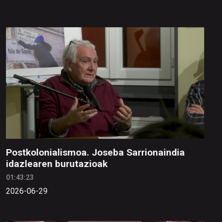
Postkolonialismoa. Joseba Sarrionaindia
idazlearen burutazioak
01:43:23
2026-06-29