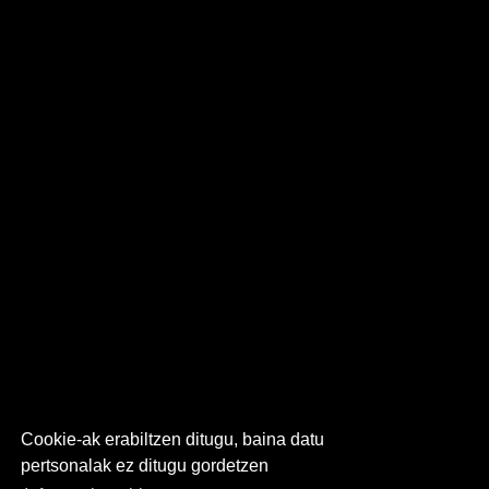
Cookie-ak erabiltzen ditugu, baina datu
pertsonalak ez ditugu gordetzen