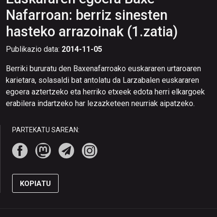
Nafarroan: berriz sinesten
hasteko arrazoinak (1.zatia)
Publikazio data:
2014-11-05
Berriki bururatu den Baxenafarroako euskararen urtaroaren
karietara, solasaldi bat antolatu da Larzabalen euskararen
egoera aztertzeko eta herriko etxeek edota herri elkargoek
erabilera indartzeko har lezazketeen neurriak aipatzeko.
PARTEKATU SAREAN:
KOPIATU