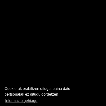
Cookie-ak erabiltzen ditugu, baina datu
pertsonalak ez ditugu gordetzen
Informazio gehiago