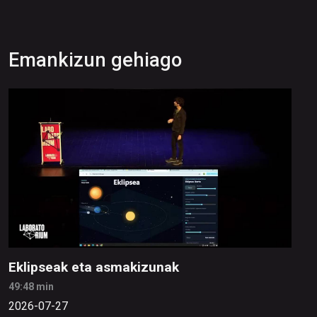
Emankizun gehiago
Eklipseak eta asmakizunak
49:48 min
2026-07-27