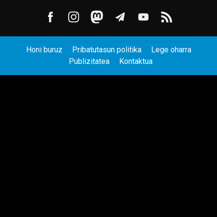
Honi buruz
Pribatutasun politika
Lege oharra
Publizitatea
Kontaktua