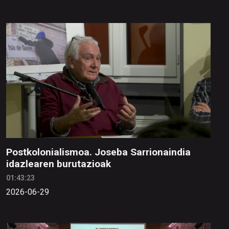
Postkolonialismoa. Joseba Sarrionaindia
idazlearen burutazioak
01:43:23
2026-06-29