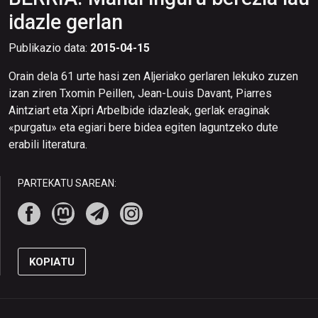
idazle gerlan
Publikazio data:
2015-04-15
Orain dela 61 urte hasi zen Aljeriako gerlaren lekuko zuzen
izan ziren Txomin Peillen, Jean-Louis Davant, Piarres
Aintziart eta Xipri Arbelbide idazleak, gerlak eraginak
«purgatu» eta egiari bere bidea egiten laguntzeko dute
erabili literatura.
PARTEKATU SAREAN:
KOPIATU