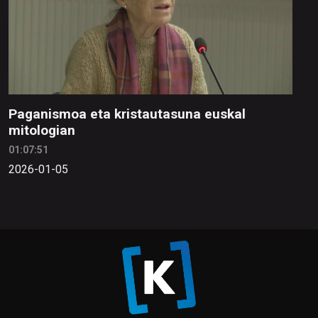
Paganismoa eta kristautasuna euskal
mitologian
01:07:51
2026-01-05