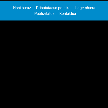
Honi buruz
Pribatutasun politika
Lege oharra
Publizitatea
Kontaktua