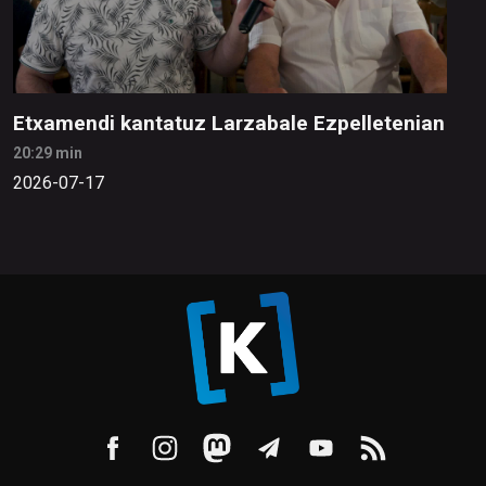
Etxamendi kantatuz Larzabale Ezpelletenian
20:29 min
2026-07-17