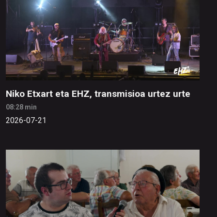
Niko Etxart eta EHZ, transmisioa urtez urte
08:28 min
2026-07-21