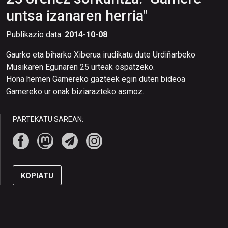
untsa izanaren herria"
Publikazio data:
2014-10-08
Gaurko eta biharko Xiberua irudikatu dute Urdiñarbeko
Musikaren Egunaren 25 urteak ospatzeko.
Hona hemen Gamereko gazteek egin duten bideoa
Gamereko ur onak biziarazteko asmoz.
PARTEKATU SAREAN:
KOPIATU