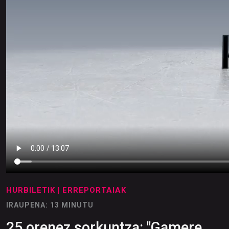
HURBILETIK
| ERREPORTAIAK
IRAUPENA: 13 MINUTU
25 orenez sorkuntza: "Gamere