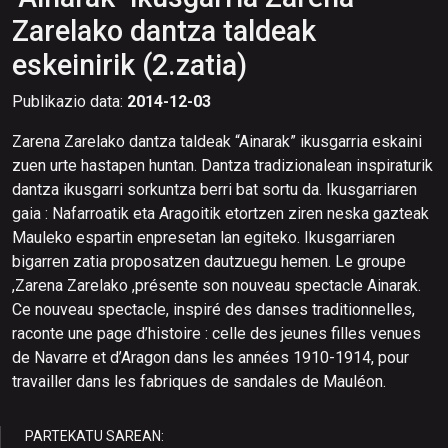
Zarelako dantza taldeak
eskeinirik (2.zatia)
Publikazio data:
2014-12-03
Zarena Zarelako dantza taldeak “Ainarak” ikusgarria eskaini
zuen urte hastapen huntan. Dantza tradizionalean inspiraturik
dantza ikusgarri sorkuntza berri bat sortu da. Ikusgarriaren
gaia : Nafarroatik eta Aragoitik etortzen ziren neska gazteak
Mauleko espartin enpresetan lan egiteko. Ikusgarriaren
bigarren zatia proposatzen dautzuegu hemen. Le groupe
,Zarena Zarelako ,présente son nouveau spectacle Ainarak.
Ce nouveau spectacle, inspiré des danses traditionnelles,
raconte une page d’histoire : celle des jeunes filles venues
de Navarre et d’Aragon dans les années 1910-1914, pour
travailler dans les fabriques de sandales de Mauléon.
PARTEKATU SAREAN: