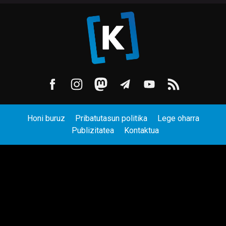
Honi buruz
Pribatutasun politika
Lege oharra
Publizitatea
Kontaktua