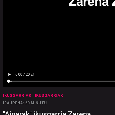
IKUSGARRIAK
| IKUSGARRIAK
IRAUPENA: 20 MINUTU
"Ainarak" ikusgarria Zarena