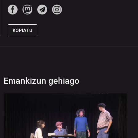
KOPIATU
Emankizun gehiago