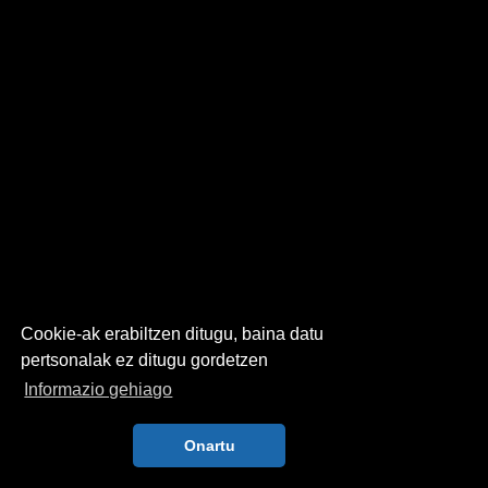
Cookie-ak erabiltzen ditugu, baina datu
pertsonalak ez ditugu gordetzen
Informazio gehiago
Onartu