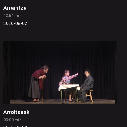
Arraintza
12:54 min
2026-08-02
Arroltzeak
03:00 min