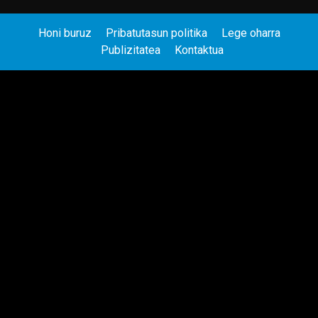
Honi buruz
Pribatutasun politika
Lege oharra
Publizitatea
Kontaktua