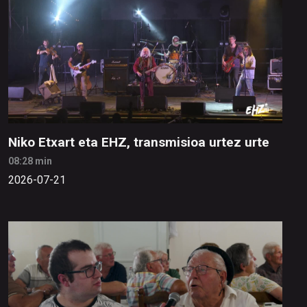
Niko Etxart eta EHZ, transmisioa urtez urte
08:28 min
2026-07-21