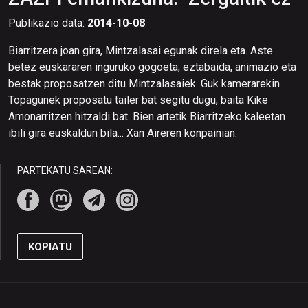
Publikazio data:
2014-10-08
Biarritzera joan gira, Mintzalasai egunak direla eta. Aste
betez euskararen inguruko gogoeta, eztabaida, animazio eta
bestak proposatzen ditu Mintzalasaiek. Guk kamerarekin
Topagunek proposatu tailer bat segitu dugu, baita Kike
Amonarritzen hitzaldi bat. Bien artetik Biarritzeko kaleetan
ibili gira euskaldun bila... Xan Aireren konpainian.
PARTEKATU SAREAN:
KOPIATU