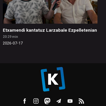
Etxamendi kantatuz Larzabale Ezpelletenian
20:29 min
2026-07-17