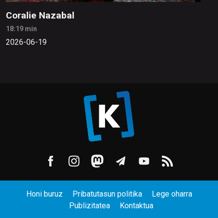
Coralie Nazabal
18:19 min
2026-06-19
Honi buruz
Pribatutasun politika
Lege oharra
Publizitatea
Kontaktua