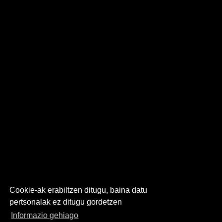
Cookie-ak erabiltzen ditugu, baina datu
pertsonalak ez ditugu gordetzen
Informazio gehiago