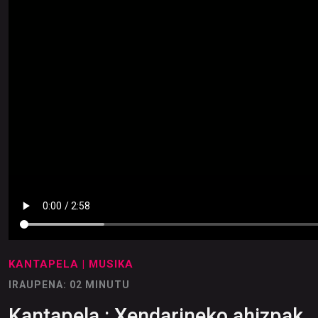
KANTAPELA
| MUSIKA
IRAUPENA: 02 MINUTU
Kantapela : Xendarineko ahizpak