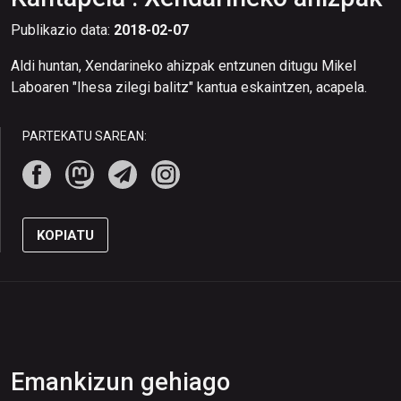
Publikazio data:
2018-02-07
Aldi huntan, Xendarineko ahizpak entzunen ditugu Mikel
Laboaren "Ihesa zilegi balitz" kantua eskaintzen, acapela.
PARTEKATU SAREAN:
KOPIATU
Emankizun gehiago