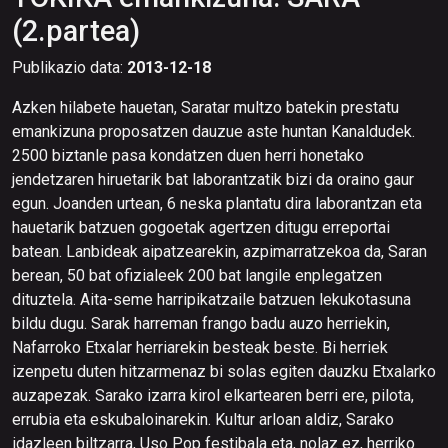
(2.partea)
Publikazio data:
2013-12-18
Azken hilabete hauetan, Saratar multzo batekin prestatu
emankizuna proposatzen dauzue aste huntan Kanaldudek.
2500 biztanle pasa kondatzen duen herri honetako
jendetzaren hiruetarik bat laborantzatik bizi da oraino gaur
egun. Joanden urtean, 6 neska plantatu dira laborantzan eta
hauetarik batzuen gogoetak agertzen ditugu erreportai
batean. Lanbideak aipatzearekin, azpimarratzekoa da, Saran
berean, 50 bat ofizialeek 200 bat langile enplegatzen
dituztela. Aita-seme harripikatzaile batzuen lekukotasuna
bildu dugu. Sarak harreman frango badu auzo herriekin,
Nafarroko Etxalar herriarekin besteak beste. Bi herriek
izenpetu duten hitzarmenaz bi solas egiten dauzku Etxalarko
auzapezak. Sarako izarra kirol elkartearen berri ere, pilota,
errubia eta eskubaloinarekin. Kultur arloan aldiz, Sarako
idazleen biltzarra, Uso Pop festibala eta, nolaz ez, herriko