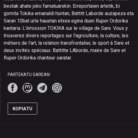
bestak ahate joko famatuarekin. Erreportaien artetik, bi
gomita Tokika emanaldi huntan, Battitt Laborde auzapeza eta
Saran 10bat urte hauetan etxea egina duen Ruper Ordorika
kantaria. L'émission TOKIKA sur le village de Sare. Vous y
trouverez divers reportages sur l'agriculture, la culture, les
métiers de l'art, la relation transfrontalier, le sport à Sare et
deux invités spéciaux: Battitte LAborde, maire de Sare et
Ruper Ordorika chanteur saratar.
PARTEKATU SAREAN:
KOPIATU