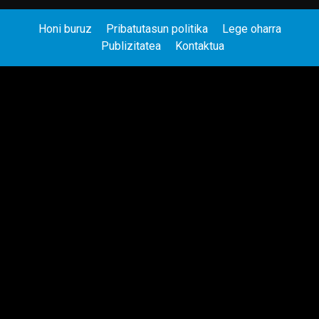
Honi buruz
Pribatutasun politika
Lege oharra
Publizitatea
Kontaktua