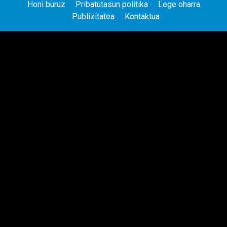
Honi buruz
Pribatutasun politika
Lege oharra
Publizitatea
Kontaktua