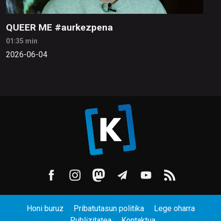
QUEER ME #aurkezpena
01:35 min
2026-06-04
Honi buruz
Pribatutasun politika
Lege oharra
Publizitatea
Kontaktua