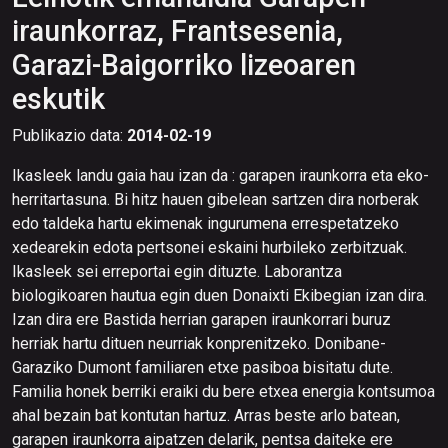
iraunkorraz, Frantsesenia,
Garazi-Baigorriko lizeoaren
eskutik
Publikazio data:
2014-02-19
Ikasleek landu gaia hau izan da : garapen iraunkorra eta eko-
herritartasuna. Bi hitz hauen gibelean sartzen dira norberak
edo taldeka hartu ekimenak ingurumena errespetatzeko
xedearekin edota pertsonei eskaini hurbileko zerbitzuak.
Ikasleek sei erreportai egin dituzte. Laborantza
biologikoaren hautua egin duen Donaixti Ekibegian izan dira.
Izan dira ere Bastida herrian garapen iraunkorrari buruz
herriak hartu dituen neurriak konprenitzeko. Donibane-
Garaziko Dumont familiaren etxe pasiboa bisitatu dute.
Familia honek berriki eraiki du bere etxea energia kontsumoa
ahal bezain bat kontutan hartuz. Arras beste arlo batean,
garapen iraunkorra aipatzen delarik, pentsa daiteke ere