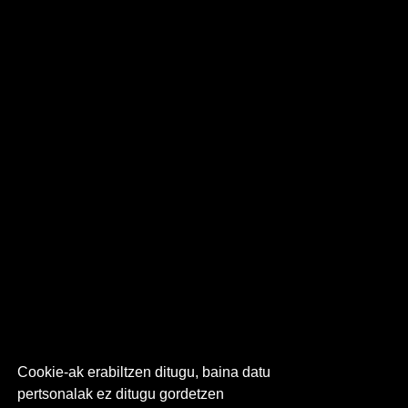
Cookie-ak erabiltzen ditugu, baina datu
pertsonalak ez ditugu gordetzen