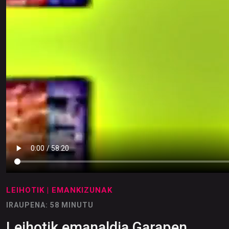
LEIHOTIK
| EMANKIZUNAK
IRAUPENA: 58 MINUTU
Leihotik emanaldia Garapen