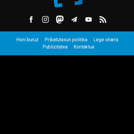
Honi buruz
Pribatutasun politika
Lege oharra
Publizitatea
Kontaktua