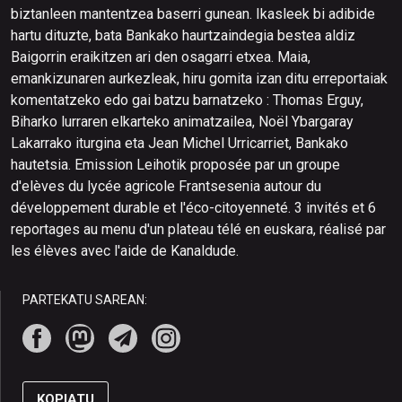
biztanleen mantentzea baserri gunean. Ikasleek bi adibide
hartu dituzte, bata Bankako haurtzaindegia bestea aldiz
Baigorrin eraikitzen ari den osagarri etxea. Maia,
emankizunaren aurkezleak, hiru gomita izan ditu erreportaiak
komentatzeko edo gai batzu barnatzeko : Thomas Erguy,
Biharko lurraren elkarteko animatzailea, Noël Ybargaray
Lakarrako iturgina eta Jean Michel Urricarriet, Bankako
hautetsia. Emission Leihotik proposée par un groupe
d'elèves du lycée agricole Frantsesenia autour du
développement durable et l'éco-citoyenneté. 3 invités et 6
reportages au menu d'un plateau télé en euskara, réalisé par
les élèves avec l'aide de Kanaldude.
PARTEKATU SAREAN:
KOPIATU