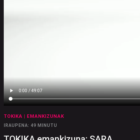
TOKIKA
| EMANKIZUNAK
IRAUPENA: 49 MINUTU
TOKIKA emankizuna: SARA