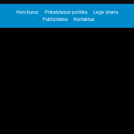
Honi buruz
Pribatutasun politika
Lege oharra
Publizitatea
Kontaktua