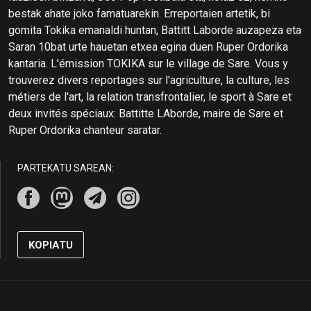
bestak ahate joko famatuarekin. Erreportaien artetik, bi
gomita Tokika emanaldi huntan, Battitt Laborde auzapeza eta
Saran 10bat urte hauetan etxea egina duen Ruper Ordorika
kantaria. L'émission TOKIKA sur le village de Sare. Vous y
trouverez divers reportages sur l'agriculture, la culture, les
métiers de l'art, la relation transfrontalier, le sport à Sare et
deux invités spéciaux: Battitte LAborde, maire de Sare et
Ruper Ordorika chanteur saratar.
PARTEKATU SAREAN:
KOPIATU