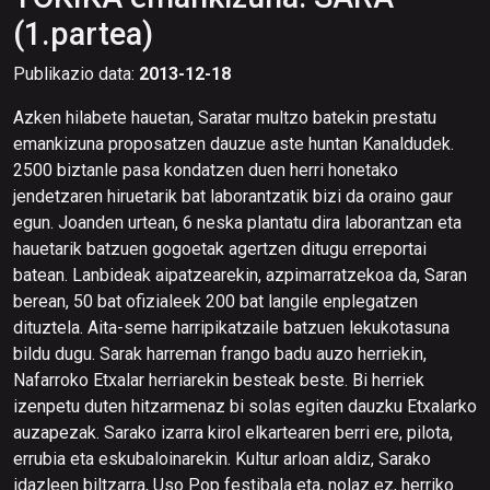
(1.partea)
Publikazio data:
2013-12-18
Azken hilabete hauetan, Saratar multzo batekin prestatu
emankizuna proposatzen dauzue aste huntan Kanaldudek.
2500 biztanle pasa kondatzen duen herri honetako
jendetzaren hiruetarik bat laborantzatik bizi da oraino gaur
egun. Joanden urtean, 6 neska plantatu dira laborantzan eta
hauetarik batzuen gogoetak agertzen ditugu erreportai
batean. Lanbideak aipatzearekin, azpimarratzekoa da, Saran
berean, 50 bat ofizialeek 200 bat langile enplegatzen
dituztela. Aita-seme harripikatzaile batzuen lekukotasuna
bildu dugu. Sarak harreman frango badu auzo herriekin,
Nafarroko Etxalar herriarekin besteak beste. Bi herriek
izenpetu duten hitzarmenaz bi solas egiten dauzku Etxalarko
auzapezak. Sarako izarra kirol elkartearen berri ere, pilota,
errubia eta eskubaloinarekin. Kultur arloan aldiz, Sarako
idazleen biltzarra, Uso Pop festibala eta, nolaz ez, herriko