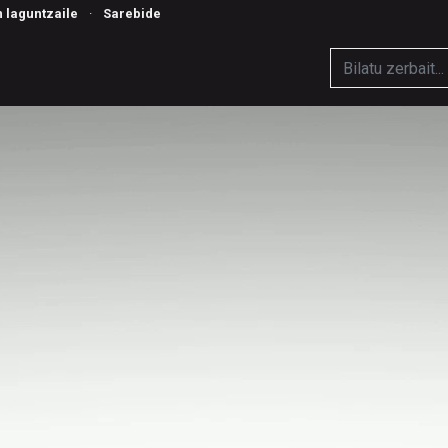
n laguntzaile
·
Sarebide