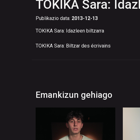
TOKIKA Sara: Idazl
Publikazio data:
2013-12-13
TOKIKA Sara: Idazleen biltzarra
TOKIKA Sara: Biltzar des écrivains
Emankizun gehiago