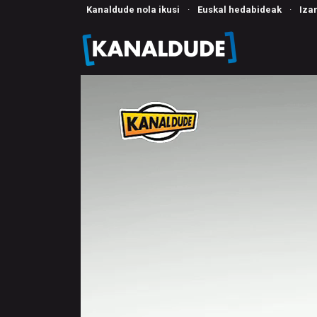
Kanaldude nola ikusi
·
Euskal hedabideak
·
Iza