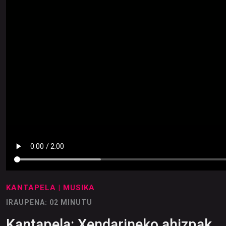
KANTAPELA
| MUSIKA
IRAUPENA: 02 MINUTU
Kantapela: Xendarineko ahizpak