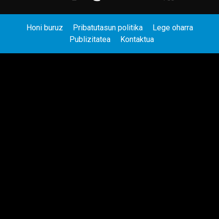
Honi buruz
Pribatutasun politika
Lege oharra
Publizitatea
Kontaktua