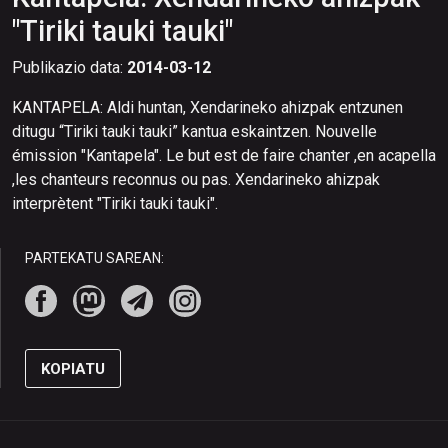
"Tiriki tauki tauki"
Publikazio data:
2014-03-12
KANTAPELA: Aldi huntan, Xendarineko ahizpak entzunen
ditugu “Tiriki tauki tauki” kantua eskaintzen. Nouvelle
émission "Kantapela". Le but est de faire chanter ,en acapella
,les chanteurs reconnus ou pas. Xendarineko ahizpak
interprètent "Tiriki tauki tauki".
PARTEKATU SAREAN:
KOPIATU