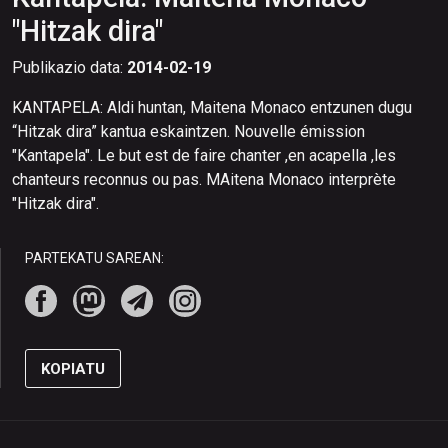
"Hitzak dira"
Publikazio data:
2014-02-19
KANTAPELA: Aldi huntan, Maitena Monaco entzunen dugu
“Hitzak dira” kantua eskaintzen. Nouvelle émission
"Kantapela". Le but est de faire chanter ,en acapella ,les
chanteurs reconnus ou pas. MAitena Monaco interprète
"Hitzak dira".
PARTEKATU SAREAN:
KOPIATU