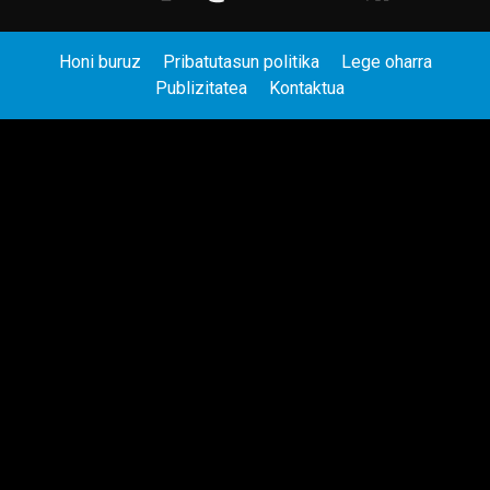
Honi buruz
Pribatutasun politika
Lege oharra
Publizitatea
Kontaktua