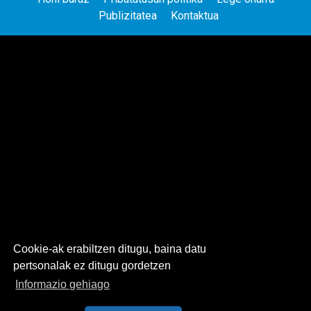
Publizitatea
Kontaktua
Cookie-ak erabiltzen ditugu, baina datu
pertsonalak ez ditugu gordetzen
Informazio gehiago