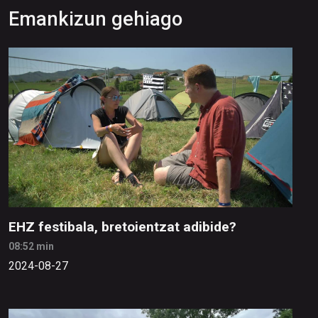
Emankizun gehiago
EHZ festibala, bretoientzat adibide?
08:52 min
2024-08-27