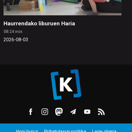
Haurrendako liburuen Haria
08:24 min
2026-08-03
Honi buruz
Pribatutasun politika
Lege oharra