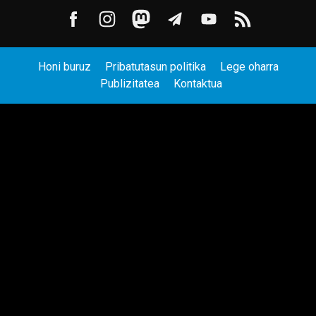
Honi buruz
Pribatutasun politika
Lege oharra
Publizitatea
Kontaktua