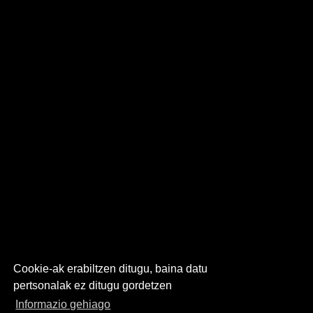
Cookie-ak erabiltzen ditugu, baina datu
pertsonalak ez ditugu gordetzen
Informazio gehiago