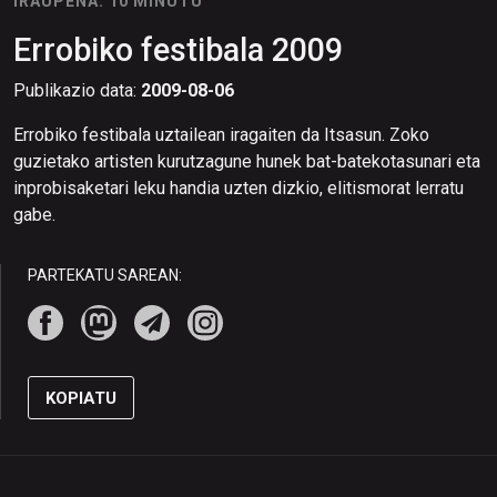
IRAUPENA: 10 MINUTU
Errobiko festibala 2009
Publikazio data:
2009-08-06
Errobiko festibala uztailean iragaiten da Itsasun. Zoko
guzietako artisten kurutzagune hunek bat-batekotasunari eta
inprobisaketari leku handia uzten dizkio, elitismorat lerratu
gabe.
PARTEKATU SAREAN:
KOPIATU