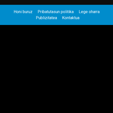
Honi buruz
Pribatutasun politika
Lege oharra
Publizitatea
Kontaktua