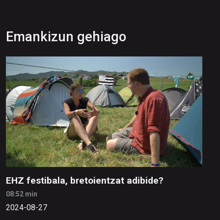
Emankizun gehiago
EHZ festibala, bretoientzat adibide?
08:52 min
2024-08-27