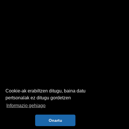
Cookie-ak erabiltzen ditugu, baina datu
pertsonalak ez ditugu gordetzen
Informazio gehiago
Onartu