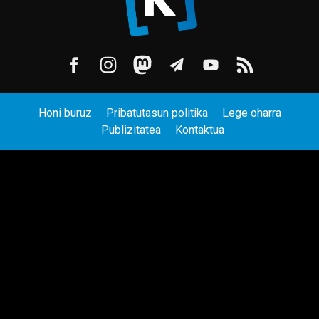
Honi buruz
Pribatutasun politika
Lege oharra
Publizitatea
Kontaktua