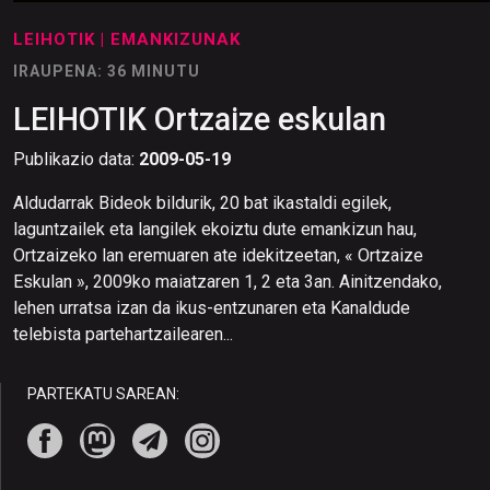
LEIHOTIK
| EMANKIZUNAK
IRAUPENA: 36 MINUTU
LEIHOTIK Ortzaize eskulan
Publikazio data:
2009-05-19
Aldudarrak Bideok bildurik, 20 bat ikastaldi egilek,
laguntzailek eta langilek ekoiztu dute emankizun hau,
Ortzaizeko lan eremuaren ate idekitzeetan, « Ortzaize
Eskulan », 2009ko maiatzaren 1, 2 eta 3an. Ainitzendako,
lehen urratsa izan da ikus-entzunaren eta Kanaldude
telebista partehartzailearen...
PARTEKATU SAREAN: