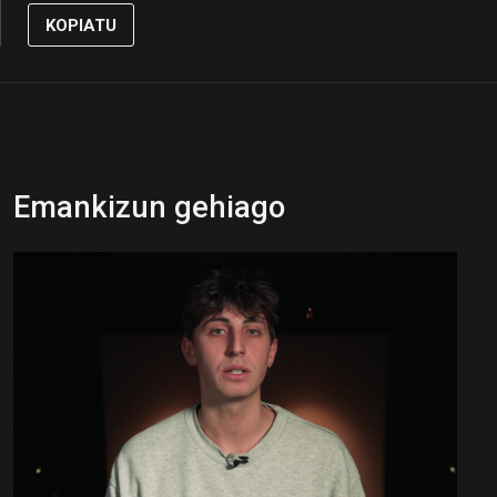
KOPIATU
Emankizun gehiago