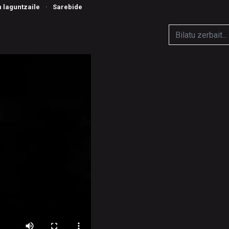
n laguntzaile
·
Sarebide