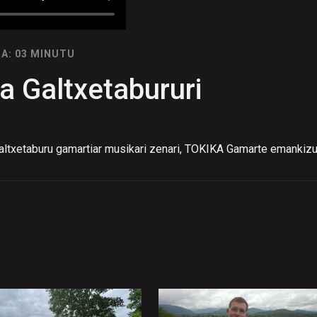
A: 03 MINUTU
 Galtxetabururi
ltxetaburu gamartiar musikari zenari, TOKIKA Gamarte emankizun