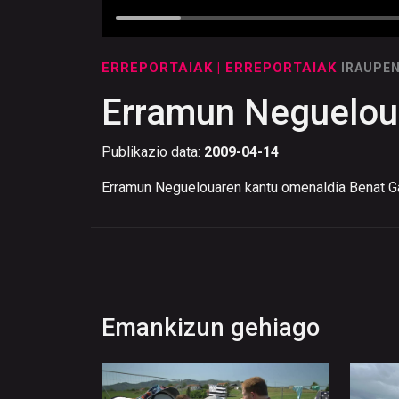
ERREPORTAIAK
| ERREPORTAIAK
IRAUPEN
Erramun Negueloua
Publikazio data:
2009-04-14
Erramun Neguelouaren kantu omenaldia Benat Ga
Emankizun gehiago