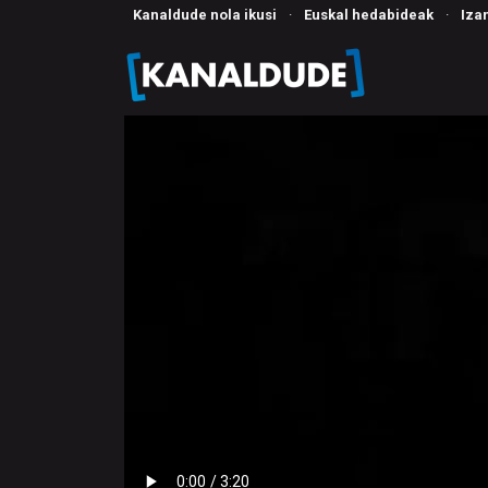
Kanaldude nola ikusi
·
Euskal hedabideak
·
Iza