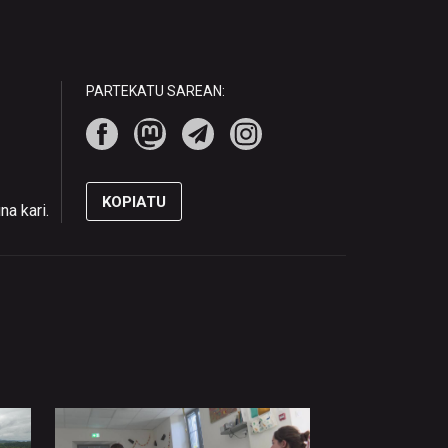
PARTEKATU SAREAN:
KOPIATU
a kari.