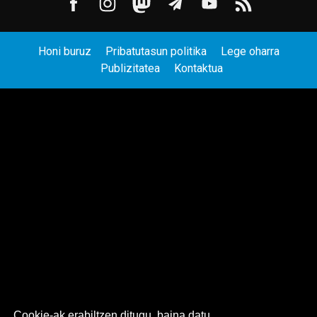
Honi buruz
Pribatutasun politika
Lege oharra
Publizitatea
Kontaktua
Cookie-ak erabiltzen ditugu, baina datu