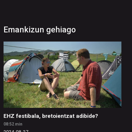
Emankizun gehiago
EHZ festibala, bretoientzat adibide?
08:52 min