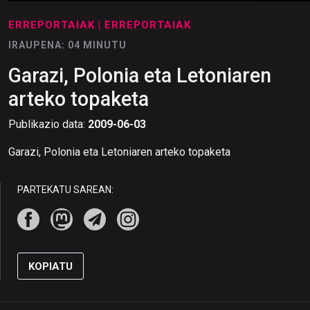
ERREPORTAIAK
| ERREPORTAIAK
IRAUPENA: 04 MINUTU
Garazi, Polonia eta Letoniaren
arteko topaketa
Publikazio data:
2009-06-03
Garazi, Polonia eta Letoniaren arteko topaketa
PARTEKATU SAREAN:
KOPIATU